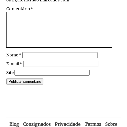
obrigatórios são marcados com
*
Comentário
*
Nome
*
E-mail
*
Site
Blog
Consignados
Privacidade
Termos
Sobre