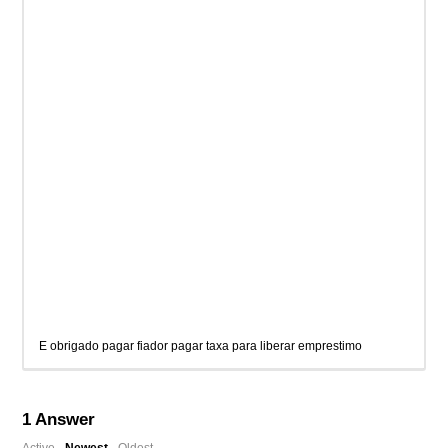
E obrigado pagar fiador pagar taxa para liberar emprestimo
1
Answer
Active
Newest
Oldest