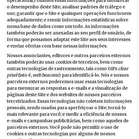
operacional.) Usamos essas informações para monitorar
o desempenho deste Site; analisar padrões de tráfego e
uso; garantir que o Site e quaisquer operações funcionem
adequadamente; e reunir informações estatísticas sobre
nossa base de dados como um todo. As informações
também poderão ser anexadas ao seu perfil de usuário, de
forma que possamos adaptar este Site aos seus interesses
e enviar ofertas com base nessas informações.
Nossos anunciantes, editores e outros parceiros externos
também poderão usar
cookies
de terceiros, bem como
outras tecnologias de rastreamento, tais como GIFs
clear
pixel
(isto é,
web beacons
) para identificá-lo. Nós e nossos
parceiros externos poderemos usar essas tecnologias
para mensurar as respostas a e-mails e a visualização de
páginas deste Site e dos websites de nossos parceiros
terceirizados. Essas tecnologias não coletam informações
pessoais, sendo usadas para aperfeiçoar o Site; torná-lo
mais relevante para você; e medir a eficiência de nossos
e-mails e campanhas publicitárias, bem como aqueles de
parceiros externos. Você pode não permitir o uso de
cookies e outras tecnologias por alguns de nossos