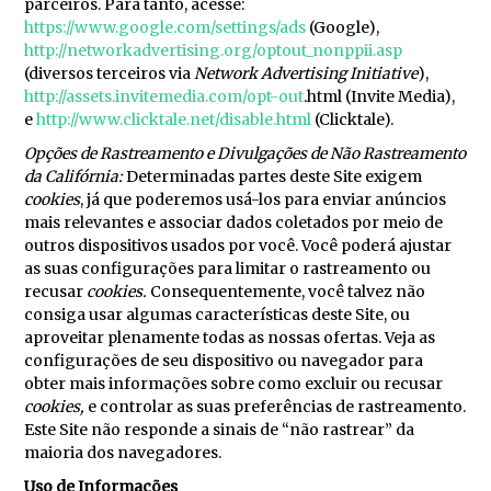
parceiros. Para tanto, acesse:
https://www.google.com/settings/ads
(Google),
http://networkadvertising.org/optout_nonppii.asp
(diversos terceiros via
Network Advertising Initiative
),
http://assets.invitemedia.com/opt-out
.html (Invite Media),
e
http://www.clicktale.net/disable.html
(Clicktale).
Opções de Rastreamento e Divulgações de Não Rastreamento
da Califórnia:
Determinadas partes deste Site exigem
cookies
, já que poderemos usá-los para enviar anúncios
mais relevantes e associar dados coletados por meio de
outros dispositivos usados por você. Você poderá ajustar
as suas configurações para limitar o rastreamento ou
recusar
cookies.
Consequentemente, você talvez não
consiga usar algumas características deste Site, ou
aproveitar plenamente todas as nossas ofertas. Veja as
configurações de seu dispositivo ou navegador para
obter mais informações sobre como excluir ou recusar
cookies,
e controlar as suas preferências de rastreamento.
Este Site não responde a sinais de “não rastrear” da
maioria dos navegadores.
Uso de Informações