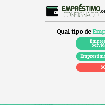
Qual tipo de
Emp
Empres
Servid
Emprestimo
S