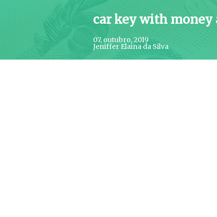
car key with money a
07, outubro, 2019
Jeniffer Elaina da Silva