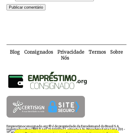
Blog
Consignados
Privacidade
Termos
Sobre
Nós
Emprestimoconsignado.org ® é de propriedade da Eurodemand do Brasil S.A,
registrada sob o CNPJ 17.467.253/0001-72, situada à Av. Brigadeiro Faria Lima 201 -
11º andar | São Paulo, SP 05426-100. Este portal faz parte do grupo de sites de