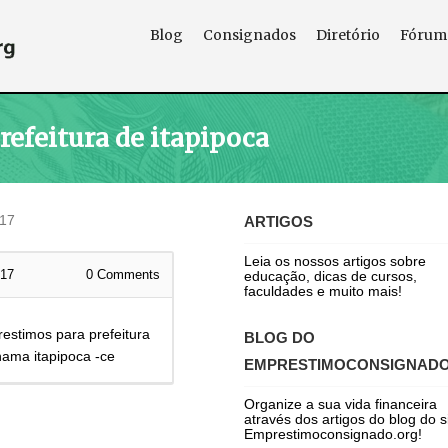
Blog
Consignados
Diretório
Fórum
refeitura de itapipoca
017
ARTIGOS
Leia os nossos artigos sobre
017
0
Comments
educação, dicas de cursos,
faculdades e muito mais!
estimos para prefeitura
BLOG DO
hama itapipoca -ce
EMPRESTIMOCONSIGNAD
Organize a sua vida financeira
através dos artigos do blog do s
Emprestimoconsignado.org!