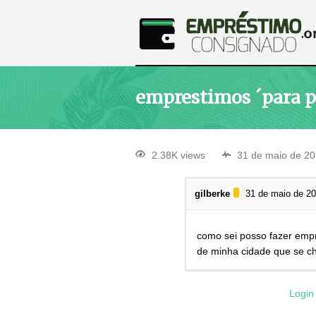
emprestimos ´para p
2.38K views
31 de maio de 2
gilberke
31 de maio de 2
como sei posso fazer empr
de minha cidade que se c
Login