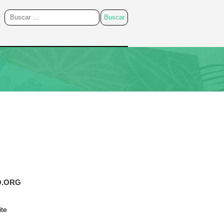
O.ORG
ite