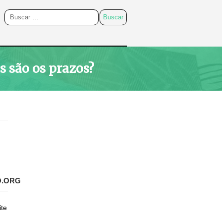
 são os prazos?
O.ORG
ite