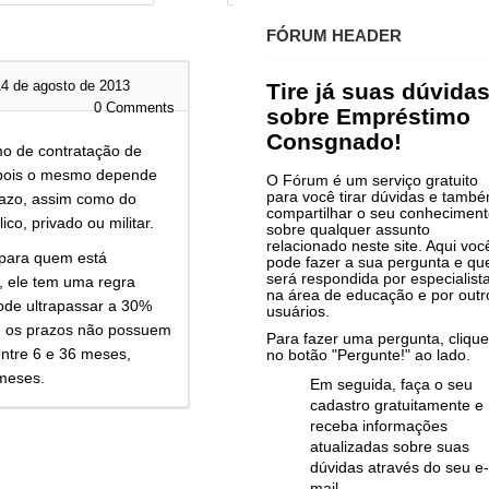
FÓRUM HEADER
4 de agosto de 2013
Tire já suas dúvida
0
Comments
sobre Empréstimo
Consgnado!
mo de contratação de
pois o mesmo depende
O Fórum é um serviço gratuito
para você tirar dúvidas e tamb
razo, assim como do
compartilhar o seu conhecimen
co, privado ou militar.
sobre qualquer assunto
relacionado neste site. Aqui voc
para quem está
pode fazer a sua pergunta e qu
será respondida por especialist
, ele tem uma regra
na área de educação e por outr
ode ultrapassar a 30%
usuários.
 e os prazos não possuem
Para fazer uma pergunta, clique
entre 6 e 36 meses,
no botão "Pergunte!" ao lado.
meses.
Em seguida, faça o seu
cadastro gratuitamente e
receba informações
atualizadas sobre suas
dúvidas através do seu e-
mail