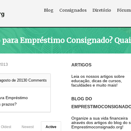
Blog
Consignados
Diretório
Fórum
 para Empréstimo Consignado? Quais
2013
ARTIGOS
Leia os nossos artigos sobre
agosto de 2013
0
Comments
educação, dicas de cursos,
faculdades e muito mais!
ara Empréstimo
BLOG DO
s prazos?
EMPRESTIMOCONSIGNAD
Organize a sua vida financeira
através dos artigos do blog do s
Emprestimoconsignado.org!
Oldest
Newest
Active