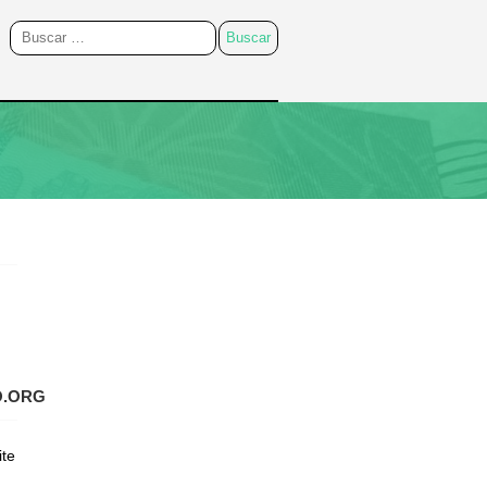
O.ORG
ite