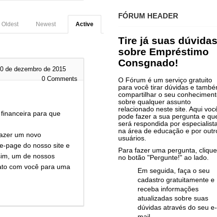
FÓRUM HEADER
Oldest
Newest
Active
Tire já suas dúvida
sobre Empréstimo
Consgnado!
0 de dezembro de 2015
0
Comments
O Fórum é um serviço gratuito
para você tirar dúvidas e tamb
compartilhar o seu conhecimen
sobre qualquer assunto
relacionado neste site. Aqui voc
financeira para que
pode fazer a sua pergunta e qu
será respondida por especialist
na área de educação e por outr
fazer um novo
usuários.
e-page do nosso site e
Para fazer uma pergunta, clique
sim, um de nossos
no botão "Pergunte!" ao lado.
tato com você para uma
Em seguida, faça o seu
cadastro gratuitamente e
receba informações
atualizadas sobre suas
dúvidas através do seu e-
mail