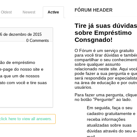
FÓRUM HEADER
Oldest
Newest
Active
Tire já suas dúvida
sobre Empréstimo
6 de dezembro de 2015
Consgnado!
0
Comments
O Fórum é um serviço gratuito
para você tirar dúvidas e tamb
compartilhar o seu conhecimen
ção de empréstimo
sobre qualquer assunto
relacionado neste site. Aqui voc
e-page do nosso site e
pode fazer a sua pergunta e qu
ara que um de nossos
será respondida por especialist
to com você e tire suas
na área de educação e por outr
usuários.
Para fazer uma pergunta, clique
no botão "Pergunte!" ao lado.
Em seguida, faça o seu
cadastro gratuitamente e
lick here to view all answers.
receba informações
atualizadas sobre suas
dúvidas através do seu e-
mail