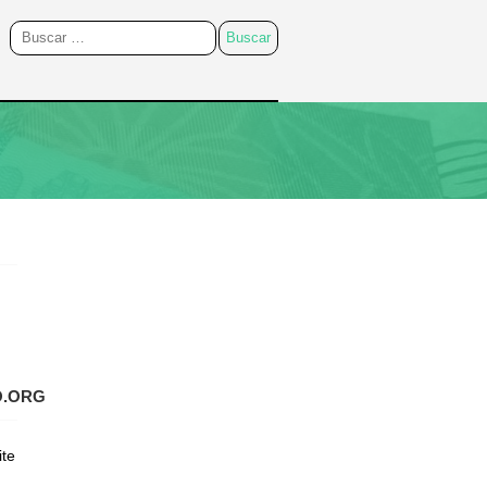
O.ORG
ite