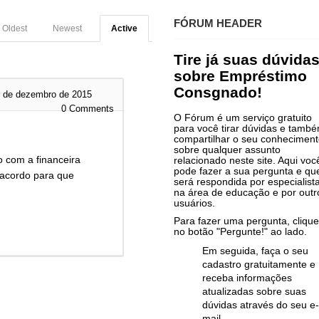
FÓRUM HEADER
Oldest
Newest
Active
Tire já suas dúvida
sobre Empréstimo
Consgnado!
 de dezembro de 2015
0
Comments
O Fórum é um serviço gratuito
para você tirar dúvidas e tamb
compartilhar o seu conhecimen
sobre qualquer assunto
o com a financeira
relacionado neste site. Aqui voc
pode fazer a sua pergunta e qu
 acordo para que
será respondida por especialist
na área de educação e por outr
usuários.
.
Para fazer uma pergunta, clique
no botão "Pergunte!" ao lado.
Em seguida, faça o seu
cadastro gratuitamente e
receba informações
atualizadas sobre suas
dúvidas através do seu e-
mail