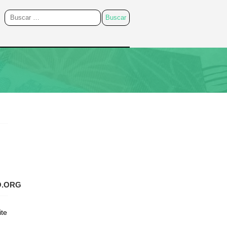
O.ORG
ite