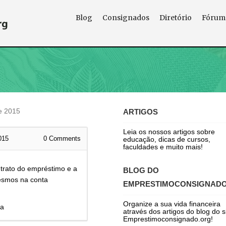
Blog
Consignados
Diretório
Fórum
e 2015
ARTIGOS
Leia os nossos artigos sobre
015
0
Comments
educação, dicas de cursos,
faculdades e muito mais!
ontrato do empréstimo e a
BLOG DO
esmos na conta
EMPRESTIMOCONSIGNAD
Organize a sua vida financeira
ra
através dos artigos do blog do s
Emprestimoconsignado.org!