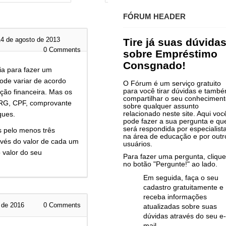
FÓRUM HEADER
4 de agosto de 2013
Tire já suas dúvida
0
Comments
sobre Empréstimo
Consgnado!
a para fazer um
de variar de acordo
O Fórum é um serviço gratuito
para você tirar dúvidas e tamb
ção financeira. Mas os
compartilhar o seu conhecimen
 RG, CPF, comprovante
sobre qualquer assunto
relacionado neste site. Aqui voc
ques.
pode fazer a sua pergunta e qu
será respondida por especialist
s pelo menos três
na área de educação e por outr
avés do valor de cada um
usuários.
 valor do seu
Para fazer uma pergunta, clique
no botão "Pergunte!" ao lado.
Em seguida, faça o seu
cadastro gratuitamente e
receba informações
 de 2016
0
Comments
atualizadas sobre suas
dúvidas através do seu e-
mail