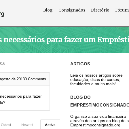
Blog
Consignados
Diretório
Fórum
 necessários para fazer um Emprés
016
ARTIGOS
Leia os nossos artigos sobre
agosto de 2013
0
Comments
educação, dicas de cursos,
faculdades e muito mais!
necessários para fazer
BLOG DO
do?
EMPRESTIMOCONSIGNAD
Organize a sua vida financeira
através dos artigos do blog do s
Emprestimoconsignado.org!
Oldest
Newest
Active