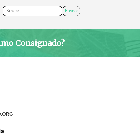
timo Consignado?
O.ORG
ite