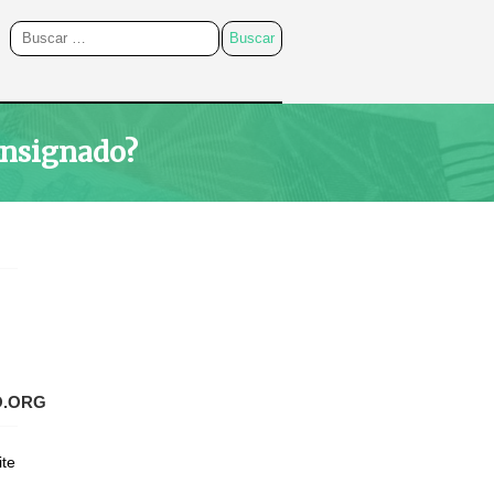
onsignado?
O.ORG
ite