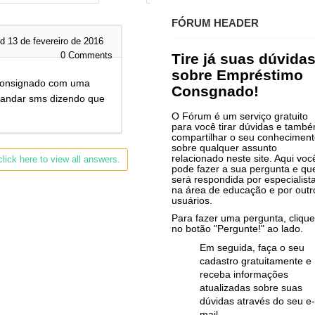
FÓRUM HEADER
d 13 de fevereiro de 2016
0
Comments
Tire já suas dúvida
sobre Empréstimo
consignado com uma
Consgnado!
mandar sms dizendo que
O Fórum é um serviço gratuito
para você tirar dúvidas e tamb
compartilhar o seu conhecimen
sobre qualquer assunto
relacionado neste site. Aqui voc
lick here to view all answers.
pode fazer a sua pergunta e qu
será respondida por especialist
na área de educação e por outr
usuários.
Para fazer uma pergunta, clique
no botão "Pergunte!" ao lado.
Em seguida, faça o seu
cadastro gratuitamente e
receba informações
atualizadas sobre suas
dúvidas através do seu e-
mail