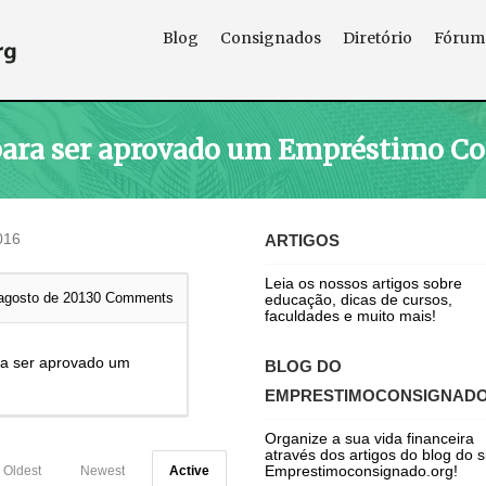
Blog
Consignados
Diretório
Fórum
para ser aprovado um Empréstimo C
016
ARTIGOS
Leia os nossos artigos sobre
agosto de 2013
0
Comments
educação, dicas de cursos,
faculdades e muito mais!
a ser aprovado um
BLOG DO
EMPRESTIMOCONSIGNAD
Organize a sua vida financeira
através dos artigos do blog do s
Emprestimoconsignado.org!
Oldest
Newest
Active