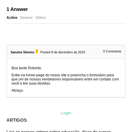
1
Answer
Active
Newest
Oldest
0
Comments
Sanaira Silveira
Posted 8 de dezembro de 2015
Boa tarde Roberto,
Entre na home-page do nosso site e preencha o formulário para
que um de nossos vendedores responsáveis entre em contato com
você e tire suas dúvidas.
Abraço.
Login
ARTIGOS
Leia os nossos artigos sobre educação, dicas de cursos,