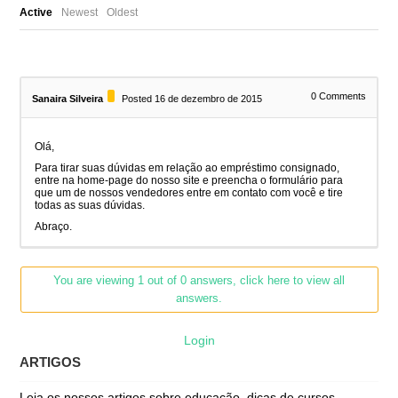
Active
Newest
Oldest
0
Comments
Sanaira Silveira
Posted 16 de dezembro de 2015
Olá,
Para tirar suas dúvidas em relação ao empréstimo consignado,
entre na home-page do nosso site e preencha o formulário para
que um de nossos vendedores entre em contato com você e tire
todas as suas dúvidas.
Abraço.
You are viewing 1 out of 0 answers, click here to view all
answers.
Login
ARTIGOS
Leia os nossos artigos sobre educação, dicas de cursos,